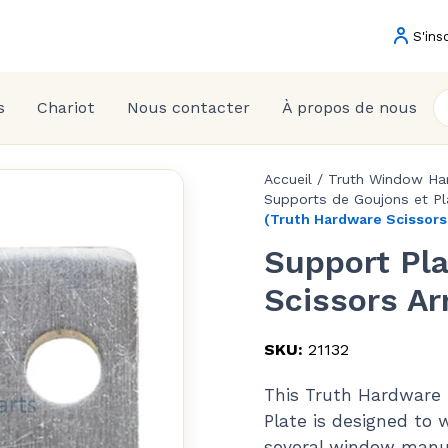
S'ins
s
Chariot
Nous contacter
À propos de nous
Accueil
/
Truth Window Ha
Supports de Goujons et P
(Truth Hardware Scissors
Support Pl
Scissors A
SKU:
21132
This Truth Hardware
Plate is designed to 
several window manu