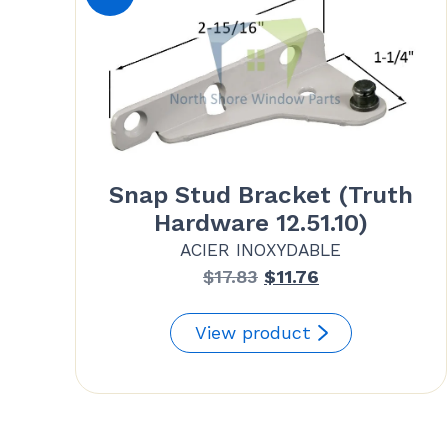
Snap Stud Bracket (Truth
Hardware 12.51.10)
ACIER INOXYDABLE
Le
Le
$
17.83
$
11.76
prix
prix
initial
actuel
View product
était :
est :
$17.83.
$11.76.