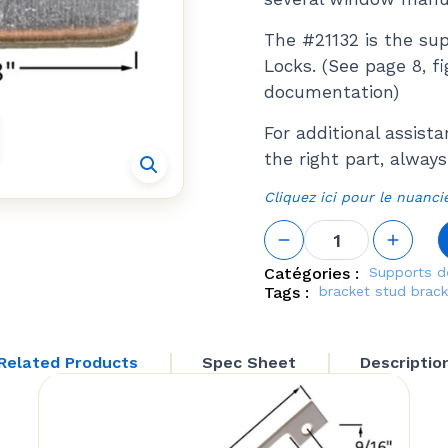
The #21132 is the sup
Locks. (See page 8, fi
documentation)
For additional assista
the right part, always
Cliquez ici pour le nuanci
quantité
de
Support
Catégories :
Supports d
Plate
Tags :
bracket
stud brack
(Truth
Hardware
Scissors
Arm)
Related Products
Spec Sheet
Descriptio