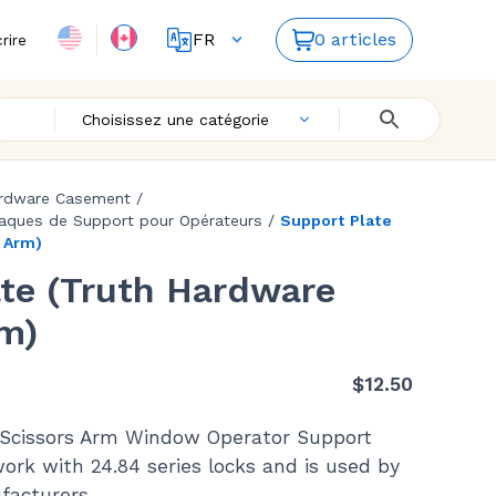
FR
0 articles
crire
EN
Choisissez une catégorie
rdware Casement
/
laques de Support pour Opérateurs
/
Support Plate
 Arm)
ate (Truth Hardware
rm)
$
12.50
 Scissors Arm Window Operator Support
work with 24.84 series locks and is used by
facturers.