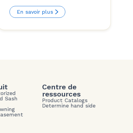
En savoir plus
uit
Centre de
torized
ressources
nd Sash
Product Catalogs
Determine hand side
Awning
Casement