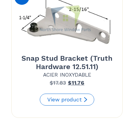
Snap Stud Bracket (Truth
Hardware 12.51.11)
ACIER INOXYDABLE
Le
Le
$
17.83
$
11.76
prix
prix
initial
actuel
View product
était :
est :
$17.83.
$11.76.