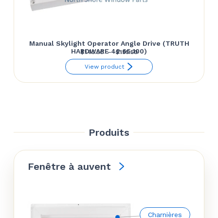
Manual Skylight Operator Angle Drive (TRUTH
HARDWARE 42.65.100)
Plage
$
145.50
–
$
155.50
de
View product
prix :
$145.50
à
$155.50
Produits
Fenêtre à auvent
Charnières